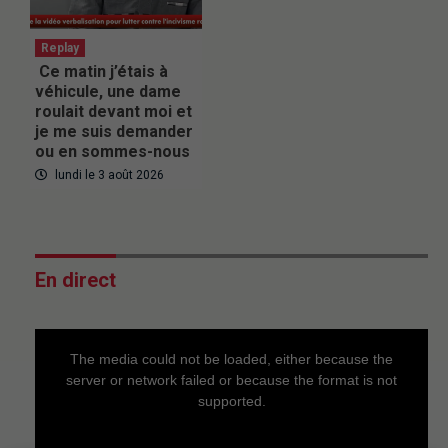
Replay
Ce matin j’étais à
véhicule, une dame
roulait devant moi et
je me suis demander
ou en sommes-nous
lundi le 3 août 2026
En direct
This
is
a
The media could not be loaded, either because the
modal
window.
server or network failed or because the format is not
supported.