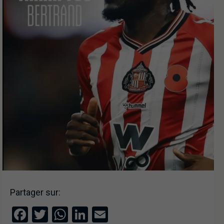
Partager sur:
Facebook
Twitter
WhatsApp
LinkedIn
Email