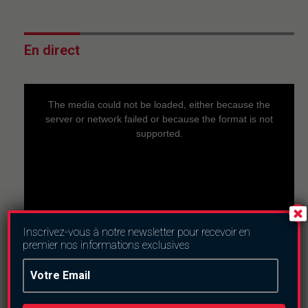
En direct
This
is
a
The media could not be loaded, either because the
modal
window.
server or network failed or because the format is not
supported.
Inscrivez-vous à notre newsletter pour recevoir en
premier nos informations exclusives
Nous suivre