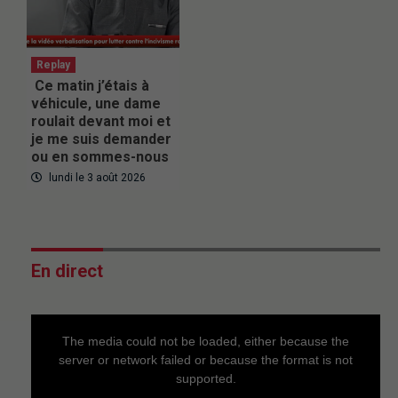
Replay
Ce matin j’étais à
véhicule, une dame
roulait devant moi et
je me suis demander
ou en sommes-nous
lundi le 3 août 2026
En direct
This
is
a
The media could not be loaded, either because the
modal
window.
server or network failed or because the format is not
supported.