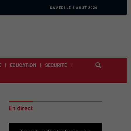
SAMEDI LE 8 AOÛT 2026
E
EDUCATION
SECURITÉ
En direct
This
is
a