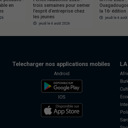
able en
trois semaines pour semer
Ouagadougou 
es
l’esprit d’entreprise chez
la 16ᵉ édition
les jeunes
026
jeudi le 6 aoû
jeudi le 6 août 2026
Telecharger nos applications mobiles
LA
Android
Afr
Bur
Cult
Eco
IOS
Inte
Poli
San
Spo