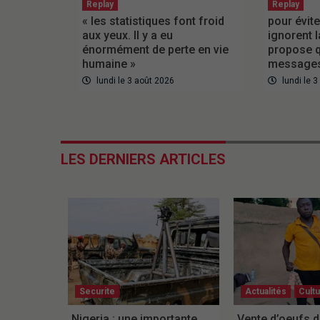
Replay
Replay
« les statistiques font froid
pour évite
aux yeux. Il y a eu
ignorent l
énormément de perte en vie
propose q
humaine »
messages
lundi le 3 août 2026
lundi le 
LES DERNIERS ARTICLES
Securite
Actualités
Cult
Nigeria : une importante
Vente d’oeufs d