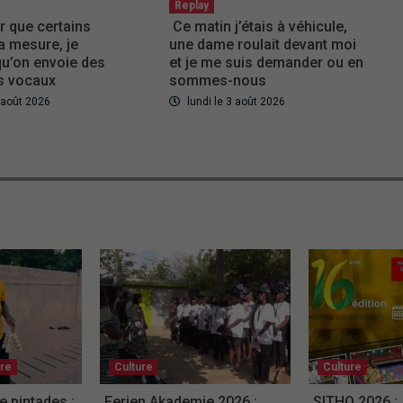
Replay
r que certains
Ce matin j’étais à véhicule,
a mesure, je
une dame roulait devant moi
u’on envoie des
et je me suis demander ou en
 vocaux
sommes-nous
3 août 2026
lundi le 3 août 2026
ure
Culture
Culture
e pintades :
Ferien Akademie 2026 :
SITHO 2026 :