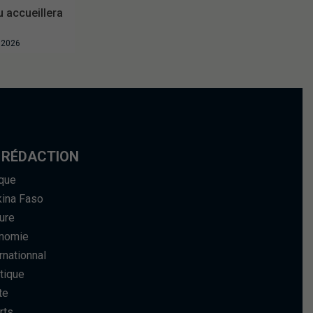
accueillera
t 2026
 RÉDACTION
ique
kina Faso
ure
nomie
rnationnal
tique
te
rts