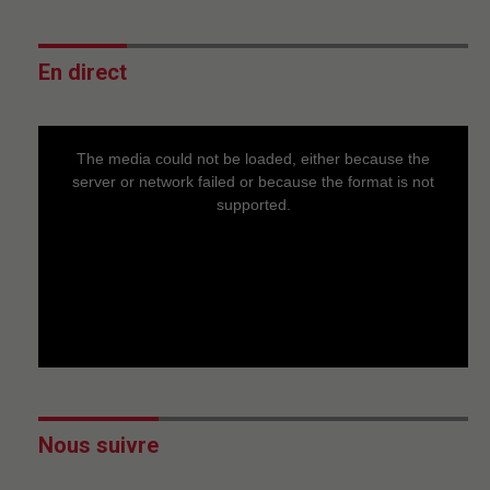
En direct
This
is
a
The media could not be loaded, either because the
modal
window.
server or network failed or because the format is not
supported.
Nous suivre