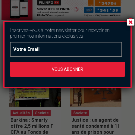
Inscrivez-vous à notre newsletter pour recevoir en
premier nos informations exclusives
Articles du même genre
VOUS ABONNER
Actualités
Societe
Societe
Burkina : Smarty
Justice : un agent de
offre 2,5 millions F
santé condamné à 11
CFA au Fonds de
ans de prison pour