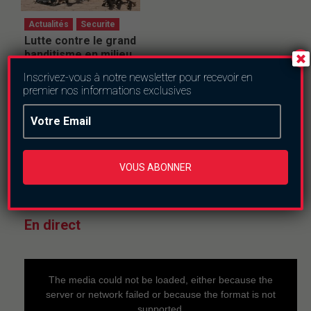
Actualités
Securite
Lutte contre le grand
banditisme en milieu
urbain : la Police
Inscrivez-vous à notre newsletter pour recevoir en
nationale démantèle
premier nos informations exclusives
deux réseaux de
malfaiteurs à
Ouagadougou
mercredi le 22 juillet
2026
VOUS ABONNER
En direct
This
is
a
The media could not be loaded, either because the
modal
window.
server or network failed or because the format is not
supported.