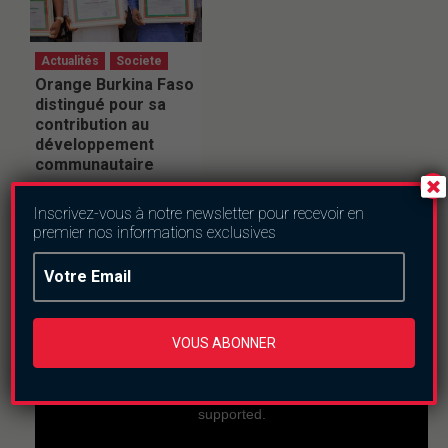
Actualités
Societe
Orange Burkina Faso
distingué pour sa
contribution au
développement
communautaire
samedi le 4 juillet 2026
Inscrivez-vous à notre newsletter pour recevoir en
premier nos informations exclusives
En direct
VOUS ABONNER
This
is
a
The media could not be loaded, either because the
modal
window.
server or network failed or because the format is not
supported.