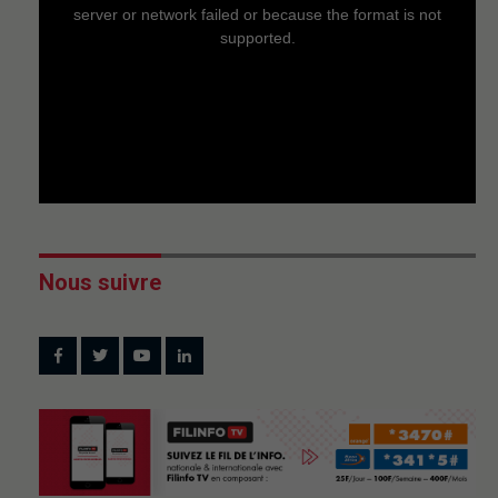
window.
server or network failed or because the format is not
supported.
Nous suivre