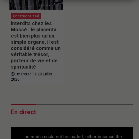
Uncategorized
Interdits chez les
Mossé : le placenta
est bien plus qu’un
simple organe, il est
considéré comme un
véritable trésor,
porteur de vie et de
spiritualité
mercredi le 29 juillet
2026
En direct
This
is
a
The media could not be loaded, either because the
modal