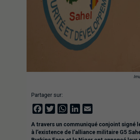
Ima
Partager sur:
Facebook
Twitter
WhatsApp
LinkedIn
Email
A travers un communiqué conjoint signé le
à l’existence de l’alliance militaire G5 Sa
Burkina Faso et le Niger ont annoncé leur 