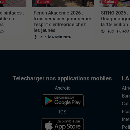
ure
Culture
Culture
e pintades :
Ferien Akademie 2026 :
SITHO 2026 :
able en
trois semaines pour semer
Ouagadougou 
es
l’esprit d’entreprise chez
la 16ᵉ édition
les jeunes
026
jeudi le 6 aoû
jeudi le 6 août 2026
Telecharger nos applications mobiles
LA
Android
Afr
Bur
Cult
Eco
IOS
Inte
Poli