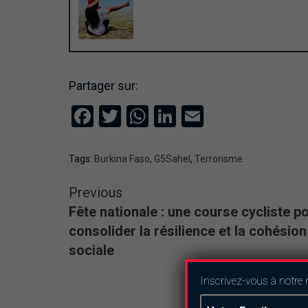
Partager sur:
Facebook
Twitter
WhatsApp
LinkedIn
Email
Tags:
Burkina Faso
,
G5Sahel
,
Terrorisme
Previous
Fête nationale : une course cycliste p
consolider la résilience et la cohésion
sociale
Inscrivez-vous à notre 