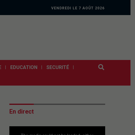
VENDREDI LE 7 AOÛT 2026
E
EDUCATION
SECURITÉ
En direct
This
is
a