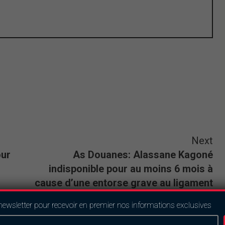
Next
our
As Douanes: Alassane Kagoné
indisponible pour au moins 6 mois à
cause d’une entorse grave au ligament
croisé
newsletter pour recevoir en premier nos informations exclusives