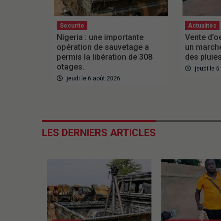
Securite
Actualités
Nigeria : une importante
Vente d’o
opération de sauvetage a
un marché
permis la libération de 308
des pluie
otages.
jeudi le 
jeudi le 6 août 2026
LES DERNIERS ARTICLES