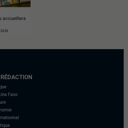
accueillera
t 2026
 RÉDACTION
ique
kina Faso
ure
nomie
rnationnal
tique