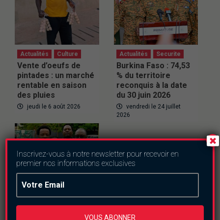
Actualités
Culture
Actualités
Securite
Vente d’oeufs de
Burkina Faso : 74,53
pintades : un marché
% du territoire
rentable en saison
reconquis à la date
des pluies
du 30 juin 2026
jeudi le 6 août 2026
vendredi le 24 juillet
2026
Inscrivez-vous à notre newsletter pour recevoir en
premier nos informations exclusives
VOUS ABONNER
Actualités
Societe