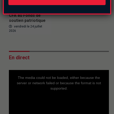
Burkina : Smarty
offre 2,5 millions F
CFA au Fonds de
soutien patriotique
vendredi le 24 juillet
2026
En direct
This
is
a
The media could not be loaded, either because the
modal
window.
server or network failed or because the format is not
supported.