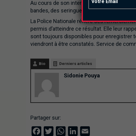
Au cours de son interpellation, des lots de
bandes, des seringues et plusieurs autres o
La Police Nationale réitère ses remerciement
permis d’atteindre ce résultat. Elle leur rap
sont toujours disponibles pour enregistrer 
viendront à être constatés. Service de comm
Bio
Derniers articles
Sidonie Pouya
Partager sur:
Facebook
Twitter
WhatsApp
LinkedIn
Email