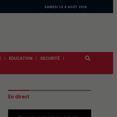
SAMEDI LE 8 AOÛT 2026
E
EDUCATION
SECURITÉ
En direct
This
is
a