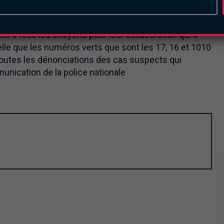
 médicaments, des moustiquaires, des rouleaux de
bjets ont été saisis entre ses mains.
s à tous les citoyens pour leur collaboration qui a
pelle que les numéros verts que sont les 17, 16 et 1010
toutes les dénonciations des cas suspects qui
unication de la police nationale