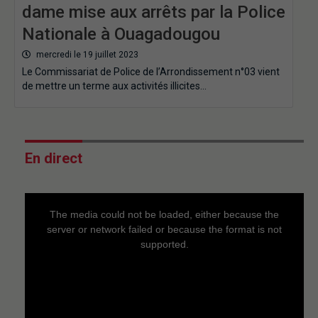
dame mise aux arrêts par la Police
Nationale à Ouagadougou
mercredi le 19 juillet 2023
Le Commissariat de Police de l’Arrondissement n°03 vient
de mettre un terme aux activités illicites…
En direct
This
is
a
The media could not be loaded, either because the
modal
window.
server or network failed or because the format is not
supported.