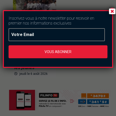
Inscrivez-vous à notre newsletter pour recevoir en
premier nos informations exclusives
Culture
Ferien Akademie
2026 : trois
VOUS ABONNER
semaines pour
semer l’esprit
d’entreprise chez
les jeunes
jeudi le 6 août 2026