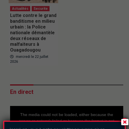
Actualités
Securite
Lutte contre le grand
banditisme en milieu
urbain : la Police
nationale démantèle
deux réseaux de
malfaiteurs à
Ouagadougou
mercredi le 22 juillet
2026
En direct
This
is
a
The media could not be loaded, either because the
modal
window.
server or network failed or because the format is not
supported.