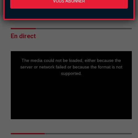
VOUS ABONNER
lundi le 20 juillet 2026
En direct
This
is
a
The media could not be loaded, either because the
modal
window.
server or network failed or because the format is not
supported.