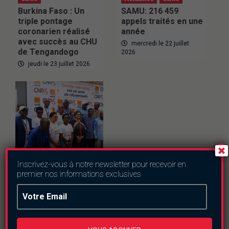
Burkina Faso : Un
SAMU: 216 459
triple pontage
appels traités en une
coronarien réalisé
année
avec succès au CHU
mercredi le 22 juillet
de Tengandogo
2026
jeudi le 23 juillet 2026
Inscrivez-vous à notre newsletter pour recevoir en
premier nos informations exclusives
Sante
Caravane de don de
sang : un objectif de
2 500 poches en
deux mois