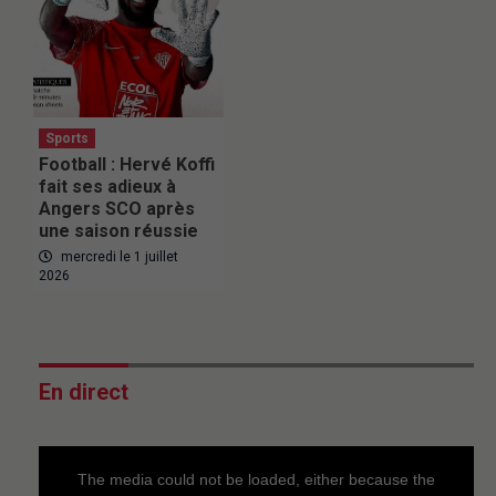
Sports
Football : Hervé Koffi
fait ses adieux à
Angers SCO après
une saison réussie
mercredi le 1 juillet
2026
En direct
This
is
a
The media could not be loaded, either because the
modal
window.