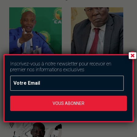
Inscrivez-vous à notre newsletter pour recevoir en
Actualités
Sports
Sports
premier nos informations exclusives
CAF : Patrice
Football: Décès
Motsepe annonce
d’Amado Traoré,
qu’il quittera la
président du conseil
présidence en 2029
d’administration de
Majestic SC
jeudi le 23 juillet 2026
VOUS ABONNER
lundi le 13 juillet 2026