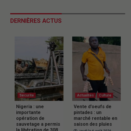
DERNIÈRES ACTUS
Securite
Actualités
Culture
Nigeria : une
Vente d’oeufs de
importante
pintades : un
opération de
marché rentable en
sauvetage a permis
saison des pluies
la libération de 308
jeudi le 6 août 2026