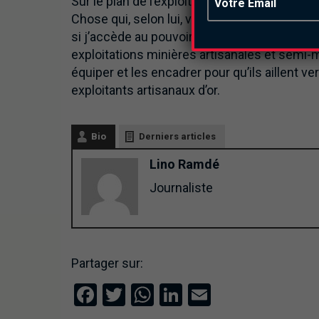
Sur le plan de l’exploitation de l’or, il a pro
Chose qui, selon lui, va réduire le taux de 
si j’accède au pouvoir, ce sont les orpailleu
exploitations minières artisanales et sem
équiper et les encadrer pour qu’ils aillent ve
exploitants artisanaux d’or.
Bio
Derniers articles
Lino Ramdé
Journaliste
Partager sur:
Facebook
Twitter
WhatsApp
LinkedIn
Email