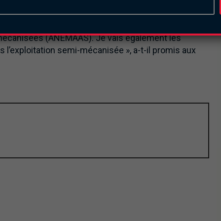
mis apporter le développement industriel dans la région.
chômage dans la région. « Je prends l’engagement que
rs qui vont diriger l’Agence national d’encadrement des
i-mécanisées (ANEMAAS). Je vais également les
rs l’exploitation semi-mécanisée », a-t-il promis aux