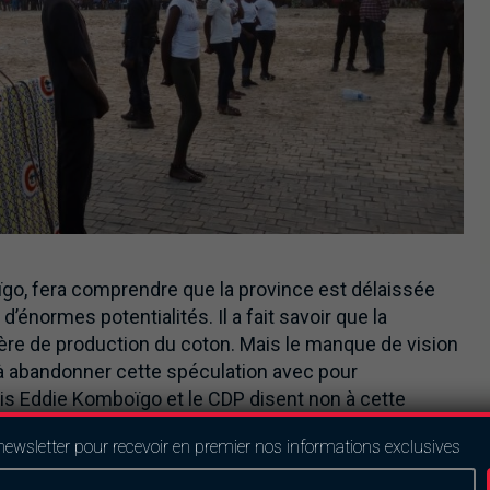
go, fera comprendre que la province est délaissée
 d’énormes potentialités. Il a fait savoir que la
ère de production du coton. Mais le manque de vision
s à abandonner cette spéculation avec pour
s Eddie Komboïgo et le CDP disent non à cette
 Gaoua pour en faire une ville de référence », a dit le
newsletter pour recevoir en premier nos informations exclusives