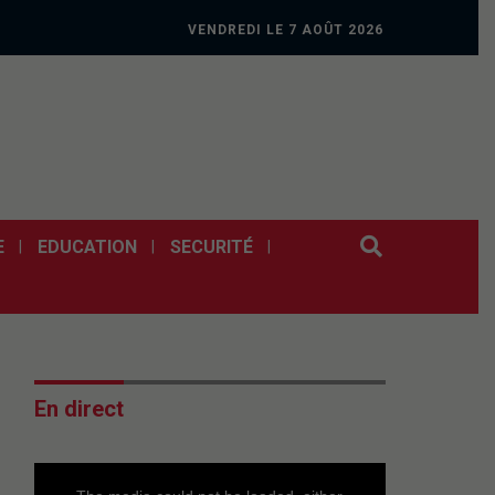
VENDREDI LE 7 AOÛT 2026
E
EDUCATION
SECURITÉ
En direct
This
is
a