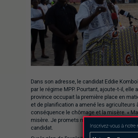
Dans son adresse, le candidat Eddie Komboï
par le régime MPP. Pourtant, ajoute-t-il, elle a
province occupait la première place en mati
et de planification a amené les agriculteur
conséquence le chômage et la misère. « Mai
misère. Je promets m’inspirer du potentiel de
Inscrivez-vous à notre 
candidat.