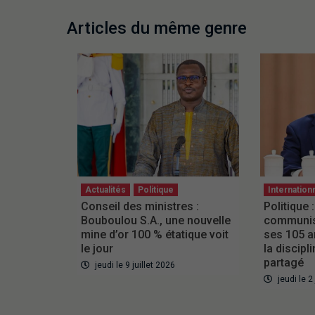
Articles du même genre
Actualités
Politique
Internation
Conseil des ministres :
Politique :
Bouboulou S.A., une nouvelle
communist
mine d’or 100 % étatique voit
ses 105 a
le jour
la discipli
partagé
jeudi le 9 juillet 2026
jeudi le 2