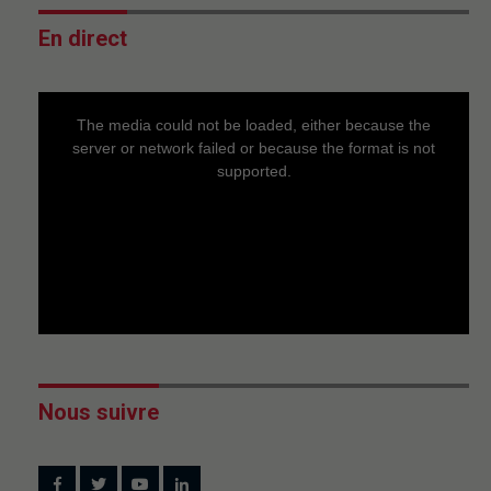
En direct
This
is
a
The media could not be loaded, either because the
modal
window.
server or network failed or because the format is not
supported.
Nous suivre