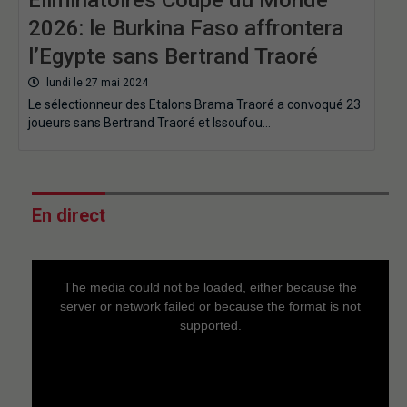
2026: le Burkina Faso affrontera
l’Egypte sans Bertrand Traoré
lundi le 27 mai 2024
Le sélectionneur des Etalons Brama Traoré a convoqué 23
joueurs sans Bertrand Traoré et Issoufou…
En direct
This
is
a
The media could not be loaded, either because the
modal
window.
server or network failed or because the format is not
supported.