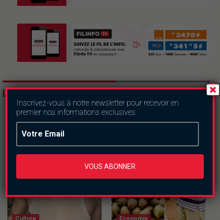
LES DERNIERS ARTICLES
Inscrivez-vous à notre newsletter pour recevoir en
premier nos informations exclusives
VOUS ABONNER
Culture
Economie