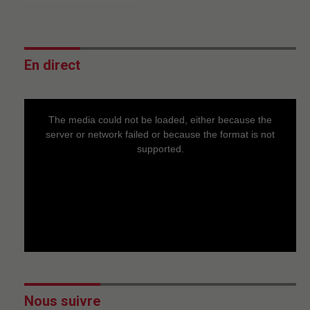
En direct
This
is
a
The media could not be loaded, either because the
modal
window.
server or network failed or because the format is not
supported.
Nous suivre