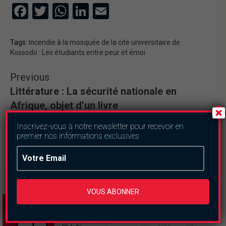
Facebook
Twitter
WhatsApp
LinkedIn
Email
Tags:
Incendie à la mosquée de la cité universitaire de
Kossodo : Les étudiants entre peur et émoi
Previous
Littérature : La sécurité nationale en
Afrique, objet d’un livre
Next
Inscrivez-vous à notre newsletter pour recevoir en
Burkina : au moins 7 militaires tués dans
premier nos informations exclusives
une embuscade
VOUS ABONNER