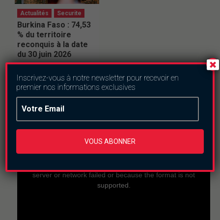
Actualités
Securite
Burkina Faso : 74,53
% du territoire
reconquis à la date
du 30 juin 2026
vendredi le 24 juillet
2026
Inscrivez-vous à notre newsletter pour recevoir en
premier nos informations exclusives
En direct
VOUS ABONNER
This
is
a
The media could not be loaded, either because the
modal
window.
server or network failed or because the format is not
supported.