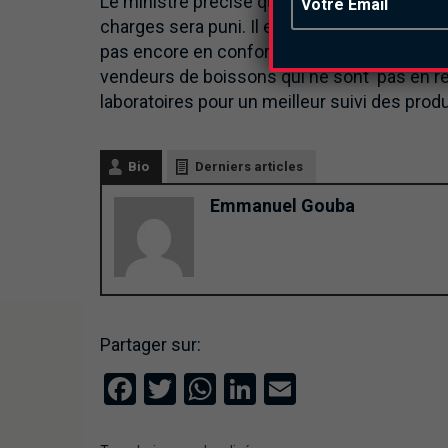
Le ministre précise qu’après 18 mois à comp
charges sera puni. Il explique que c’est un
pas encore en conformité de se conformer. M
vendeurs de boissons qui ne sont pas en rè
laboratoires pour un meilleur suivi des produ
Bio
Derniers articles
Emmanuel Gouba
Partager sur:
Facebook
Twitter
WhatsApp
LinkedIn
Email