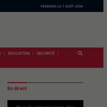
VENDREDI LE 7 AOÛT 2026
E
EDUCATION
SECURITÉ
En direct
This
is
a