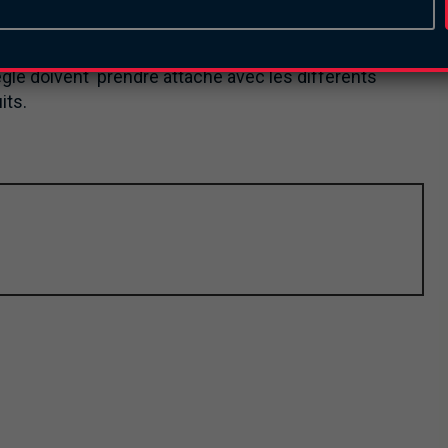
ter de ce jour, tout contrevenant à ce cahier de
e marge de temps pour permettre à ceux qui ne sont
ais avant, ajoute-t-il, tous les producteurs où
gle doivent prendre attache avec les différents
its.