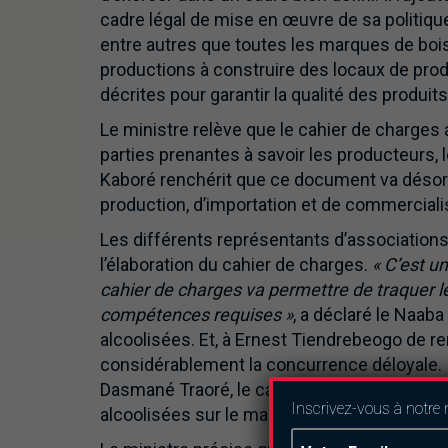
cadre légal de mise en œuvre de sa politiqu
entre autres que toutes les marques de boiss
productions à construire des locaux de pro
décrites pour garantir la qualité des produits
Le ministre relève que le cahier de charges a
parties prenantes à savoir les producteurs, 
Kaboré renchérit que ce document va désormai
production, d’importation et de commerciali
Les différents représentants d’associations p
l’élaboration du cahier de charges.
« C’est u
cahier de charges va permettre de traquer le
compétences requises »
, a déclaré le Naab
alcoolisées. Et, à Ernest Tiendrebeogo de r
considérablement la concurrence déloyale.
Dasmané Traoré, le cahier de charges va facil
Inscrivez-vous à notre 
alcoolisées sur le marché.