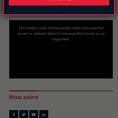
En direct
This
is
a
The media could not be loaded, either because the
modal
window.
server or network failed or because the format is not
supported.
Nous suivre