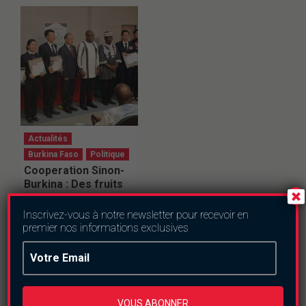
Actualités
Burkina Faso
Politique
Cooperation Sinon-
Burkina : Des fruits
abondants pour la
coopération
Inscrivez-vous à notre newsletter pour recevoir en
sanitaire
premier nos informations exclusives
dimanche le 31 mai
2026
VOUS ABONNER