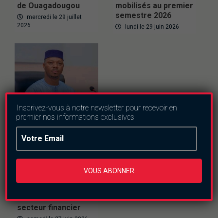
de Ouagadougou
mobilisés au premier
semestre 2026
mercredi le 29 juillet
2026
lundi le 29 juin 2026
Inscrivez-vous à notre newsletter pour recevoir en
premier nos informations exclusives
Actualités
Economie
Réglementation
bancaire au Burkina
Faso : les députés
VOUS ABONNER
adoptent une
nouvelle loi pour
moderniser le
secteur financier