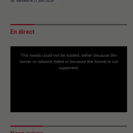
samedi le 27 juin 2026
En direct
This
is
a
The media could not be loaded, either because the
modal
window.
server or network failed or because the format is not
supported.