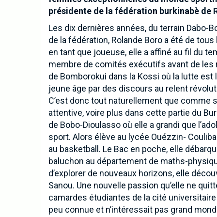
présidente de la fédération burkinabè de 
Les dix dernières années, du terrain Dabo-B
de la fédération, Rolande Boro a été de tou
en tant que joueuse, elle a affiné au fil d
membre de comités exécutifs avant de les re
de Bomborokui dans la Kossi où la lutte est l
jeune âge par des discours au relent révolut
C’est donc tout naturellement que comme ses
attentive, voire plus dans cette partie du Burk
de Bobo-Dioulasso où elle a grandi que l’ado
sport. Alors élève au lycée Ouézzin- Couliba
au basketball. Le Bac en poche, elle débarq
baluchon au département de maths-physique
d’explorer de nouveaux horizons, elle décou
Sanou. Une nouvelle passion qu’elle ne quitter
camardes étudiantes de la cité universitaire 
peu connue et n’intéressait pas grand mond