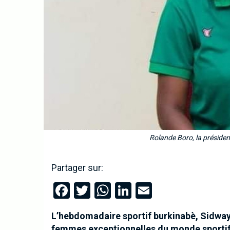
Rolande Boro, la présiden
Partager sur:
Facebook
Twitter
WhatsApp
LinkedIn
Email
L’hebdomadaire sportif burkinabè, Sidway
femmes exceptionnelles du monde sportif b