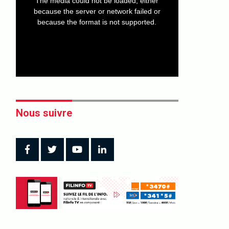
The media could not be loaded, either
modal
window.
because the server or network failed or
because the format is not supported.
Nous suivre