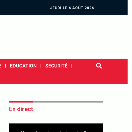
JEUDI LE 6 AOÛT 2026
E
EDUCATION
SECURITÉ
En direct
This
is
a