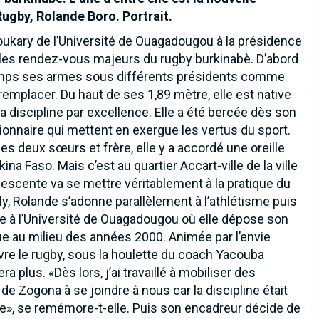
Rugby, Rolande Boro. Portrait.
oukary de l’Université de Ouagadougou à la présidence
s les rendez-vous majeurs du rugby burkinabè. D’abord
u temps ses armes sous différents présidents comme
mplacer. Du haut de ses 1,89 mètre, elle est native
a discipline par excellence. Elle a été bercée dès son
ionnaire qui mettent en exergue les vertus du sport.
 deux sœurs et frère, elle y a accordé une oreille
ina Faso. Mais c’est au quartier Accart-ville de la ville
lescente va se mettre véritablement à la pratique du
ly, Rolande s’adonne parallèlement à l’athlétisme puis
ue à l’Université de Ouagadougou où elle dépose son
 au milieu des années 2000. Animée par l’envie
vre le rugby, sous la houlette du coach Yacouba
a plus. «Dès lors, j’ai travaillé à mobiliser des
de Zogona à se joindre à nous car la discipline était
e», se remémore-t-elle. Puis son encadreur décide de