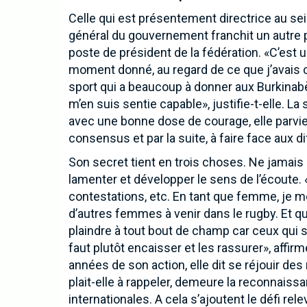
Celle qui est présentement directrice au se
général du gouvernement franchit un autre pa
poste de président de la fédération. «C’est 
moment donné, au regard de ce que j’avais c
sport qui a beaucoup à donner aux Burkinabè p
m’en suis sentie capable», justifie-t-elle. La 
avec une bonne dose de courage, elle parvi
consensus et par la suite, à faire face aux dif
Son secret tient en trois choses. Ne jamais a
lamenter et développer le sens de l’écoute. «
contestations, etc. En tant que femme, je me
d’autres femmes à venir dans le rugby. Et qu
plaindre à tout bout de champ car ceux qui s
faut plutôt encaisser et les rassurer», affi
années de son action, elle dit se réjouir des
plait-elle à rappeler, demeure la reconnaiss
internationales. A cela s’ajoutent le défi re