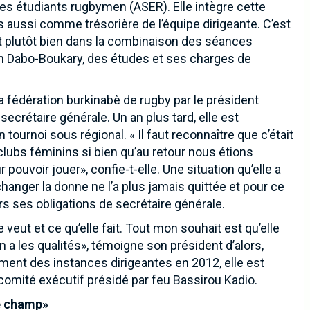
 des étudiants rugbymen (ASER). Elle intègre cette
 aussi comme trésorière de l’équipe dirigeante. C’est
ort plutôt bien dans la combinaison des séances
ain Dabo-Boukary, des études et ses charges de
 fédération burkinabè de rugby par le président
crétaire générale. Un an plus tard, elle est
tournoi sous régional. « Il faut reconnaître que c’était
 clubs féminins si bien qu’au retour nous étions
pouvoir jouer», confie-t-elle. Une situation qu’elle a
changer la donne ne l’a plus jamais quittée et pour ce
ers ses obligations de secrétaire générale.
 veut et ce qu’elle fait. Tout mon souhait est qu’elle
 a les qualités», témoigne son président d’alors,
ment des instances dirigeantes en 2012, elle est
omité exécutif présidé par feu Bassirou Kadio.
newsletter pour recevoir en premier nos informations exclusives
de champ»