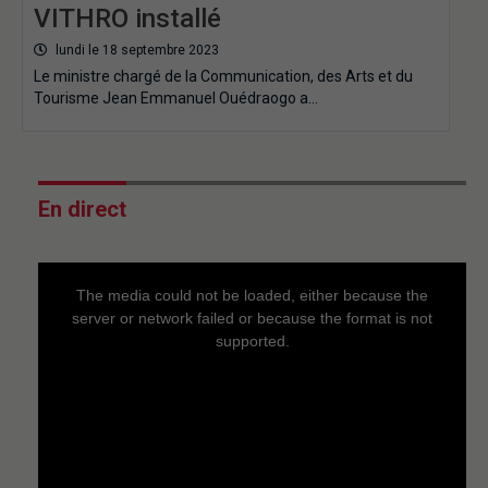
VITHRO installé
lundi le 18 septembre 2023
Le ministre chargé de la Communication, des Arts et du
Tourisme Jean Emmanuel Ouédraogo a…
En direct
This
is
a
The media could not be loaded, either because the
modal
window.
server or network failed or because the format is not
supported.