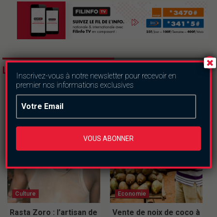
LES DERNIERS ARTICLES
Inscrivez-vous à notre newsletter pour recevoir en
premier nos informations exclusives
VOUS ABONNER
Culture
Economie
Rasta Zoro : l’artisan de
Vente de noix de coco à