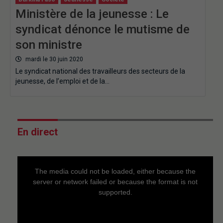
Ministère de la jeunesse : Le
syndicat dénonce le mutisme de
son ministre
mardi le 30 juin 2020
Le syndicat national des travailleurs des secteurs de la
jeunesse, de l’emploi et de la…
En direct
This
is
a
The media could not be loaded, either because the
modal
window.
server or network failed or because the format is not
supported.