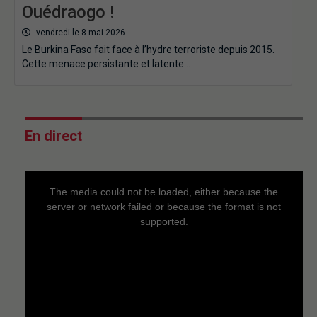
Ouédraogo !
vendredi le 8 mai 2026
Le Burkina Faso fait face à l’hydre terroriste depuis 2015.
Cette menace persistante et latente…
En direct
This
is
a
The media could not be loaded, either because the
modal
window.
server or network failed or because the format is not
supported.