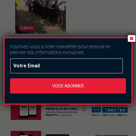
Culture
Ferien Akademie
2026 : trois
Inscrivez-vous à notre newsletter pour recevoir en
semaines pour
premier nos informations exclusives
semer l’esprit
d’entreprise chez
les jeunes
jeudi le 6 août 2026
VOUS ABONNER