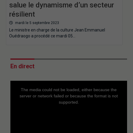
salue le dynamisme d’un secteur
résilient
mardi le 5 septembre 2023
Le ministre en charge de la culture Jean Emmanuel
Ouédraogo a procédé ce mardi 05…
En direct
This
is
a
The media could not be loaded, either because the
modal
window.
server or network failed or because the format is not
supported.