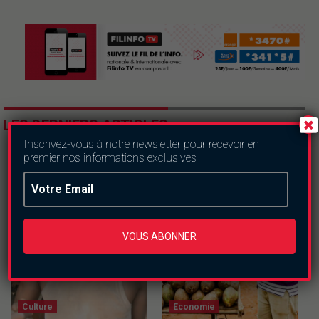
LES DERNIERS ARTICLES
Inscrivez-vous à notre newsletter pour recevoir en
premier nos informations exclusives
VOUS ABONNER
Culture
Economie