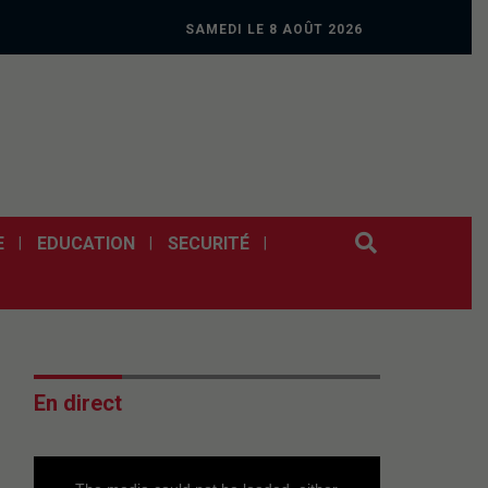
SAMEDI LE 8 AOÛT 2026
E
EDUCATION
SECURITÉ
En direct
This
is
a