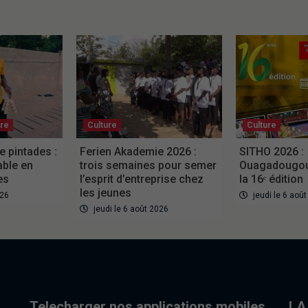
ure
Culture
Culture
e pintades :
Ferien Akademie 2026 :
SITHO 2026 :
able en
trois semaines pour semer
Ouagadougou 
es
l’esprit d’entreprise chez
la 16ᵉ édition
les jeunes
026
jeudi le 6 aoû
jeudi le 6 août 2026
Telecharger nos applications mobiles
LA