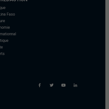
ique
kina Faso
ure
nomie
rnationnal
tique
te
rts