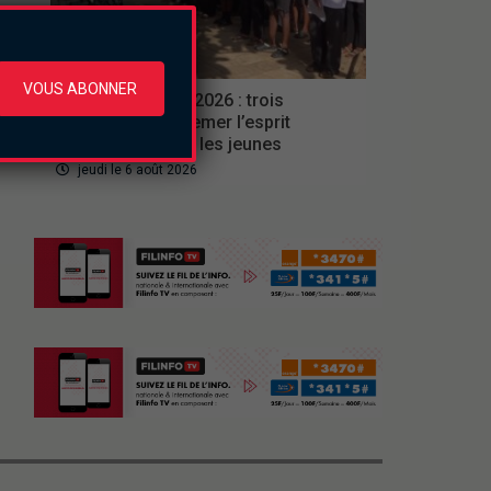
Culture
VOUS ABONNER
Ferien Akademie 2026 : trois
semaines pour semer l’esprit
d’entreprise chez les jeunes
jeudi le 6 août 2026