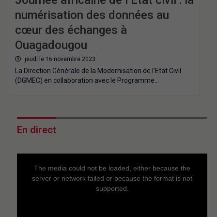
numérisation des données au
cœur des échanges à
Ouagadougou
jeudi le 16 novembre 2023
La Direction Générale de la Modernisation de l’Etat Civil
(DGMEC) en collaboration avec le Programme…
En direct
This
is
a
The media could not be loaded, either because the
modal
window.
server or network failed or because the format is not
supported.