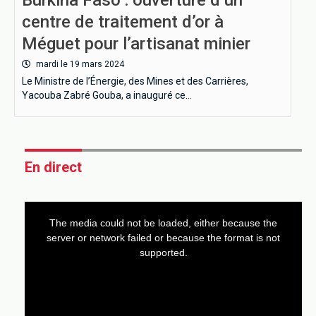
centre de traitement d’or à
Méguet pour l’artisanat minier
mardi le 19 mars 2024
Le Ministre de l’Énergie, des Mines et des Carrières,
Yacouba Zabré Gouba, a inauguré ce…
En direct
This
is
a
The media could not be loaded, either because the
modal
window.
server or network failed or because the format is not
supported.