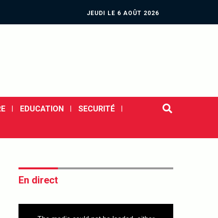
JEUDI LE 6 AOÛT 2026
E
EDUCATION
SECURITÉ
En direct
This
is
a