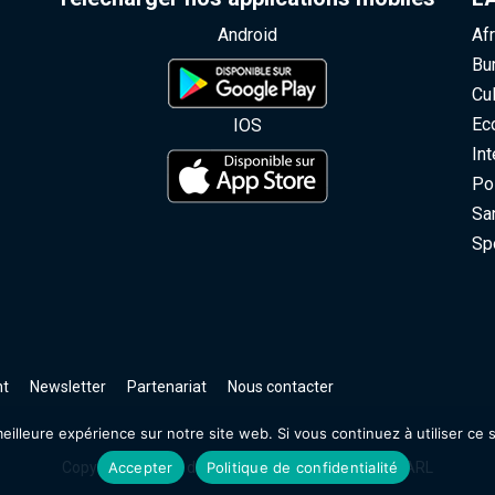
Android
Afr
Bur
Cult
Eco
IOS
Inte
Poli
San
Spo
t
Newsletter
Partenariat
Nous contacter
illeure expérience sur notre site web. Si vous continuez à utiliser ce s
Accepter
Politique de confidentialité
Copyright © Tous droits réservés. | Filinfo Group SARL