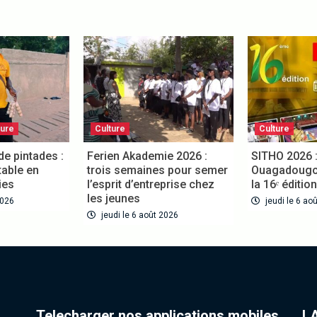
ure
Culture
Culture
e pintades :
Ferien Akademie 2026 :
SITHO 2026 :
able en
trois semaines pour semer
Ouagadougou 
es
l’esprit d’entreprise chez
la 16ᵉ édition
les jeunes
026
jeudi le 6 aoû
jeudi le 6 août 2026
Telecharger nos applications mobiles
LA