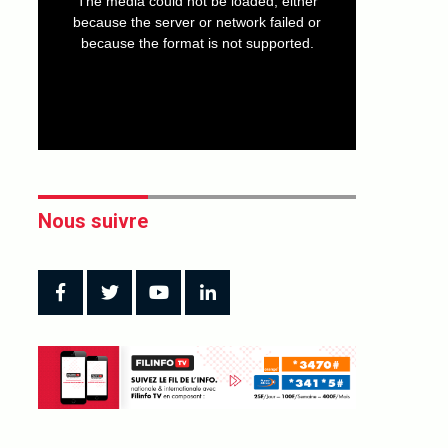
The media could not be loaded, either
modal
window.
because the server or network failed or
because the format is not supported.
Nous suivre