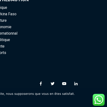
ique
kina Faso
ure
nomie
rnationnal
tique
te
rts
ite, nous supposerons que vous en êtes satisfait.