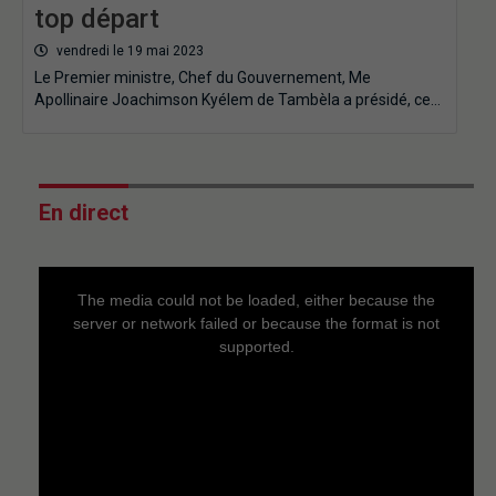
top départ
vendredi le 19 mai 2023
Le Premier ministre, Chef du Gouvernement, Me
Apollinaire Joachimson Kyélem de Tambèla a présidé, ce…
En direct
This
is
a
The media could not be loaded, either because the
modal
window.
server or network failed or because the format is not
supported.