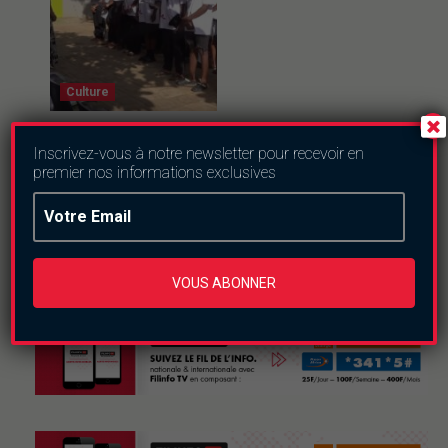
Culture
Ferien Akademie
2026 : trois
Inscrivez-vous à notre newsletter pour recevoir en
semaines pour
premier nos informations exclusives
semer l’esprit
d’entreprise chez
les jeunes
jeudi le 6 août 2026
VOUS ABONNER