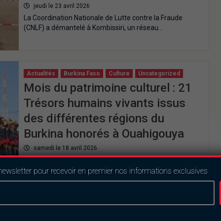
jeudi le 23 avril 2026
La Coordination Nationale de Lutte contre la Fraude
(CNLF) a démantelé à Kombissiri, un réseau…
Actualités
Burkina Faso
Culture
Uncategorized
Mois du patrimoine culturel : 21
Trésors humains vivants issus
des différentes régions du
Burkina honorés à Ouahigouya
samedi le 18 avril 2026
À Ouahigouya, le chef du gouvernement a lancé, le 17
avril 2026, la 4ᵉ édition…
newsletter pour recevoir en premier nos informations exclusives
Actualités
Burkina Faso
Politique