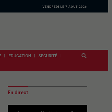
VENDREDI LE 7 AOÛT 2026
E
EDUCATION
SECURITÉ
En direct
This
is
a