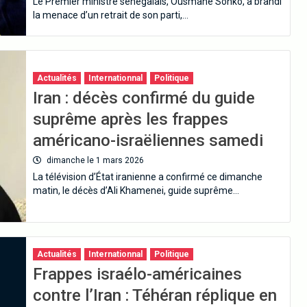
Le Premier ministre sénégalais, Ousmane Sonko, a brandi
la menace d’un retrait de son parti,…
Actualités
Internationnal
Politique
Iran : décès confirmé du guide
suprême après les frappes
américano-israëliennes samedi
dimanche le 1 mars 2026
La télévision d’État iranienne a confirmé ce dimanche
matin, le décès d’Ali Khamenei, guide suprême…
Actualités
Internationnal
Politique
Frappes israélo-américaines
contre l’Iran : Téhéran réplique en