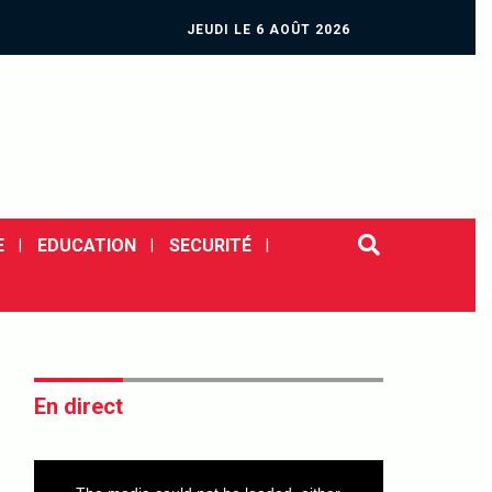
JEUDI LE 6 AOÛT 2026
E
EDUCATION
SECURITÉ
En direct
This
is
a