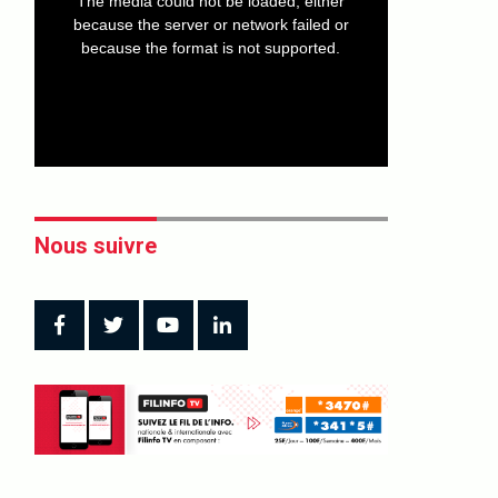
The media could not be loaded, either
modal
window.
because the server or network failed or
because the format is not supported.
Nous suivre