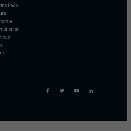
kina Faso
ure
nomie
rnationnal
tique
te
rts