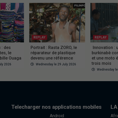
REPLAY
REPLAY
: des
Portrait : Rasta ZORO, le
Innovation : 
tes, le
réparateur de plastique
burkinabè con
bille Ouaga
devenu une référence
et une moto é
trois mois
uly 2026
Wednesday le 29 July 2026
Wednesday le 
Telecharger nos applications mobiles
LA
Android
Afr