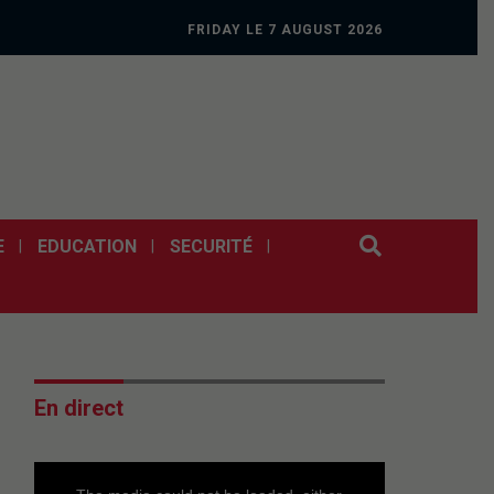
FRIDAY LE 7 AUGUST 2026
E
EDUCATION
SECURITÉ
En direct
This
is
a