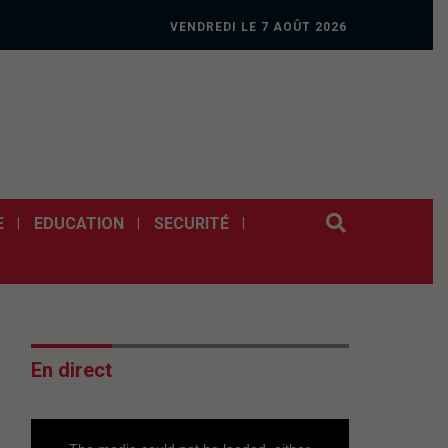
VENDREDI LE 7 AOÛT 2026
E
EDUCATION
SECURITÉ
En direct
This
is
a