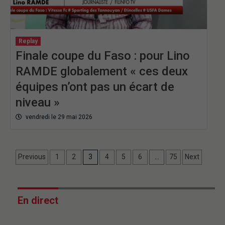
Replay
Finale coupe du Faso : pour Lino
RAMDE globalement « ces deux
équipes n’ont pas un écart de
niveau »
vendredi le 29 mai 2026
Previous
1
2
3
4
5
6
…
75
Next
En direct