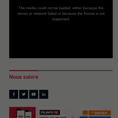
This
is
a
The media could not be loaded, either because the
modal
window.
server or network failed or because the format is not
supported.
Nous suivre