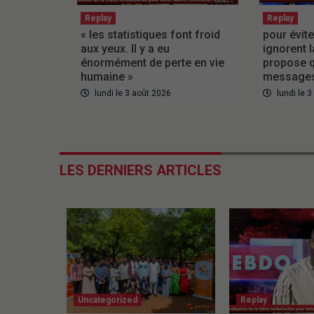
Replay
Replay
« les statistiques font froid
pour évite
aux yeux. Il y a eu
ignorent l
énormément de perte en vie
propose q
humaine »
messages
lundi le 3 août 2026
lundi le 
LES DERNIERS ARTICLES
Uncategorized
Replay