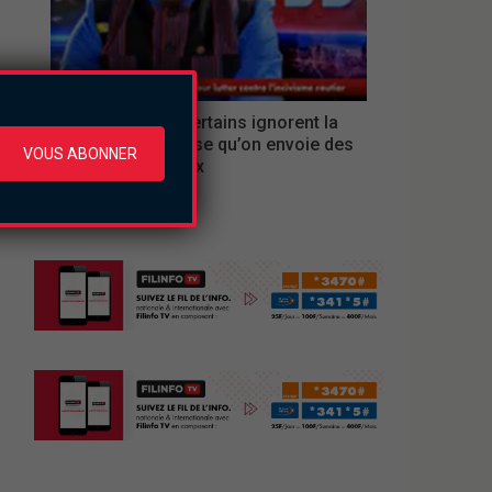
Replay
pour éviter que certains ignorent la
mesure, je propose qu’on envoie des
VOUS ABONNER
messages vocaux
lundi le 3 août 2026