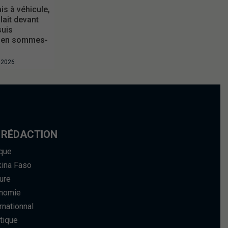
is à véhicule,
ait devant
suis
 en sommes-
t 2026
 RÉDACTION
ique
kina Faso
ure
nomie
rnationnal
tique