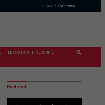
JEUDI LE 6 AOÛT 2026
E
EDUCATION
SECURITÉ
En direct
This
is
a