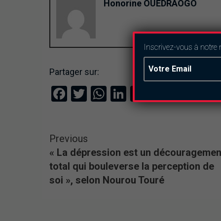
Honorine OUEDRAOGO
Inscrivez-vous à notre 
Partager sur:
Facebook
Twitter
WhatsApp
LinkedIn
Email
Previous
« La dépression est un découragemen
total qui bouleverse la perception de
soi », selon Nourou Touré