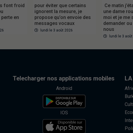
es font froid
pour éviter que certains
Ce matin j’éta
eu
ignorent la mesure, je
une dame roul
perte en
propose qu’on envoie des
moi et je me 
messages vocaux
demander ou
nous
026
lundi le 3 août 2026
lundi le 3 aoû
Telecharger nos applications mobiles
LA
Android
Afr
Bur
Cult
Eco
IOS
Inte
Poli