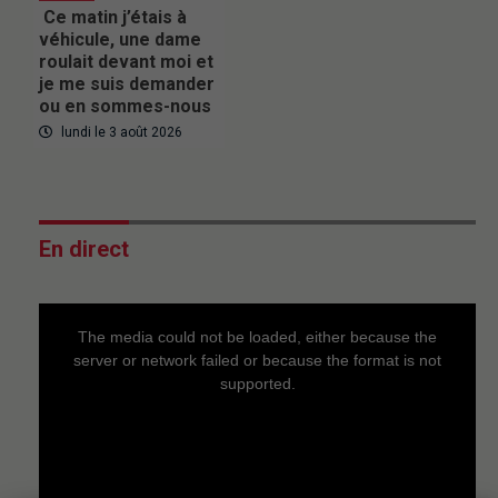
Ce matin j’étais à
véhicule, une dame
roulait devant moi et
je me suis demander
ou en sommes-nous
lundi le 3 août 2026
En direct
This
is
a
The media could not be loaded, either because the
modal
window.
server or network failed or because the format is not
supported.