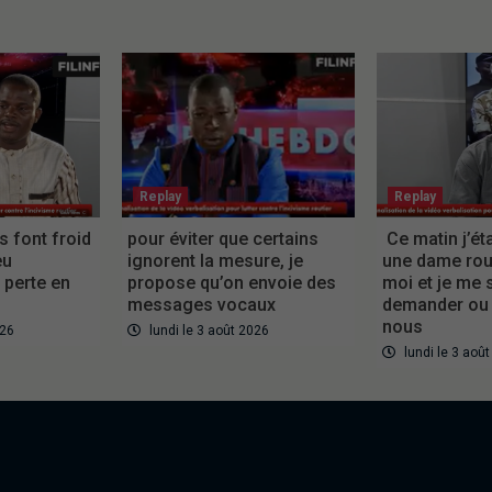
Replay
Replay
es font froid
pour éviter que certains
Ce matin j’éta
eu
ignorent la mesure, je
une dame roul
perte en
propose qu’on envoie des
moi et je me 
messages vocaux
demander ou
nous
026
lundi le 3 août 2026
lundi le 3 aoû