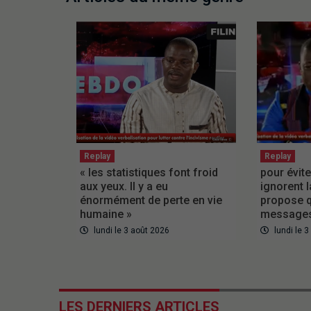
Replay
Replay
« les statistiques font froid
pour évite
aux yeux. Il y a eu
ignorent l
énormément de perte en vie
propose q
humaine »
messages
lundi le 3 août 2026
lundi le 
LES DERNIERS ARTICLES