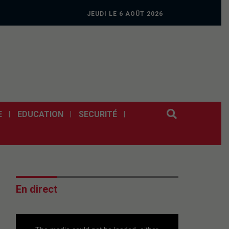
JEUDI LE 6 AOÛT 2026
E
EDUCATION
SECURITÉ
En direct
This
is
a