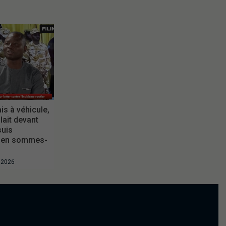
is à véhicule,
ait devant
suis
 en sommes-
t 2026