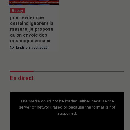
Replay
pour éviter que
certains ignorent la
mesure, je propose
qu’on envoie des
messages vocaux
lundi le 3 août 2026
En direct
This
is
a
The media could not be loaded, either because the
modal
window.
server or network failed or because the format is not
supported.