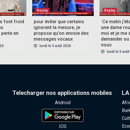
Replay
Replay
es font froid
pour éviter que certains
Ce matin j’éta
eu
ignorent la mesure, je
une dame roul
perte en
propose qu’on envoie des
moi et je me 
messages vocaux
demander ou
nous
026
lundi le 3 août 2026
lundi le 3 aoû
Telecharger nos applications mobiles
LA
Android
Afr
Bur
Cult
Eco
IOS