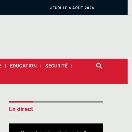
JEUDI LE 6 AOÛT 2026
E
EDUCATION
SECURITÉ
En direct
This
is
a