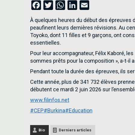
Facebook
Twitter
WhatsApp
LinkedIn
Email
À quelques heures du début des épreuves du 
peaufinent leurs dernières révisions. Au ce
Toyoko, dont 11 filles et 9 garçons, ont cons
essentielles.
Pour leur accompagnateur, Félix Kaboré, les
sommes prêts pour la composition », a-t-il a
Pendant toute la durée des épreuves, ils se
Cette année, plus de 341 732 élèves prennen
débutent ce mardi 2 juin 2026 sur l’ensemble 
www.filinfos.net
#CEP
#Burkina
#Education
Bio
Derniers articles