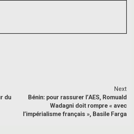
newsletter pour recevoir en premier nos informations exclusives
Next
r du
Bénin: pour rassurer l’AES, Romuald
Wadagni doit rompre « avec
l’impérialisme français », Basile Farga