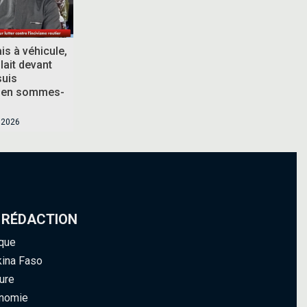
is à véhicule,
ait devant
suis
 en sommes-
t 2026
 RÉDACTION
ique
kina Faso
ure
nomie