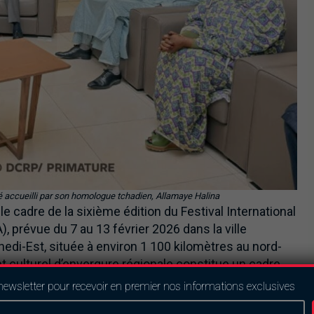
accueilli par son homologue tchadien, Allamaye Halina
le cadre de la sixième édition du Festival International
, prévue du 7 au 13 février 2026 dans la ville
nedi-Est, située à environ 1 100 kilomètres au nord-
t culturel d’envergure régionale constitue un cadre
éliennes et sahariennes, de promotion du dialogue
newsletter pour recevoir en premier nos informations exclusives
les.