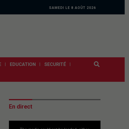
SAMEDI LE 8 AOÛT 2026
E
EDUCATION
SECURITÉ
En direct
This
is
a