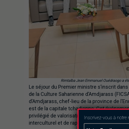
Rimtalba Jean Emmanuel Ouédraogo a été 
Le séjour du Premier ministre s’inscrit dans 
de la Culture Saharienne d’Amdjarass (FICSA)
d’Amdjarass, chef-lieu de la province de l’En
est de la capitale tchadienne. Cet événemen
privilégié de valorisation des identités sah
Inscrivez-vous à notre 
interculturel et de rapprochement des peup