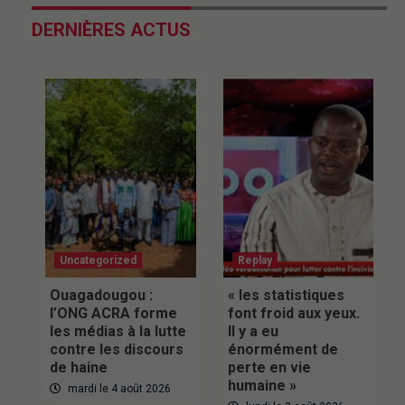
DERNIÈRES ACTUS
Uncategorized
Replay
Ouagadougou :
« les statistiques
l’ONG ACRA forme
font froid aux yeux.
les médias à la lutte
Il y a eu
contre les discours
énormément de
de haine
perte en vie
humaine »
mardi le 4 août 2026