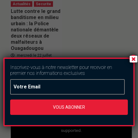
Actualités
Securite
Lutte contre le grand
banditisme en milieu
urbain : la Police
nationale démantèle
deux réseaux de
malfaiteurs à
Ouagadougou
mercredi le 22 juillet
2026
Inscrivez-vous à notre newsletter pour recevoir en
premier nos informations exclusives
En direct
VOUS ABONNER
This
is
a
The media could not be loaded, either because the
modal
window.
server or network failed or because the format is not
supported.