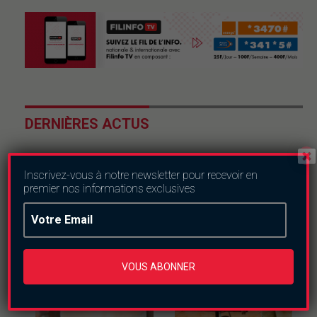
DERNIÈRES ACTUS
Inscrivez-vous à notre newsletter pour recevoir en
premier nos informations exclusives
VOUS ABONNER
Culture
Economie