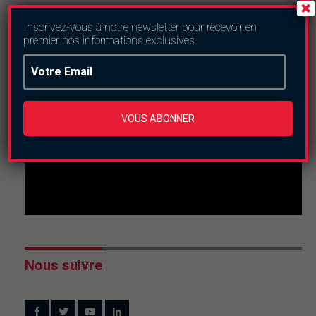
En direct
Inscrivez-vous à notre newsletter pour recevoir en
premier nos informations exclusives
This
is
a
The media could not be loaded, either because the
modal
window.
server or network failed or because the format is not
supported.
VOUS ABONNER
Nous suivre