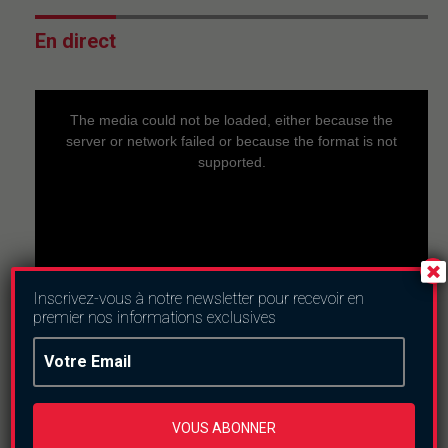
En direct
This
is
a
The media could not be loaded, either because the
modal
window.
server or network failed or because the format is not
supported.
Inscrivez-vous à notre newsletter pour recevoir en
premier nos informations exclusives
Nous suivre
VOUS ABONNER