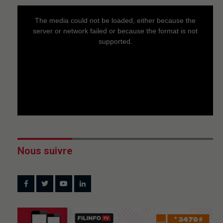
This
is
a
The media could not be loaded, either because the
modal
window.
server or network failed or because the format is not
supported.
Nous suivre